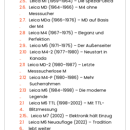
2.5.
Leica M1 (1959–1964) – Die Spezial-Leica
2.6.
Leica MD (1964–1966) – M4 ohne
Messsucher
2.7.
Leica MDa (1966–1976) – MD auf Basis
der M4
2.8
Leica M4 (1967–1975) – Eleganz und
.
Perfektion
2.9.
Leica M5 (1971–1975) – Der Außenseiter
2.10
Leica M4-2 (1977–1980) – Neustart in
.
Kanada
2.11
Leica MD-2 (1980–1987) – Letzte
.
Messsucherlose M
2.12
Leica M4-P (1980–1986) – Mehr
.
Sucherrahmen
2.13
Leica M6 (1984–1998) – Die moderne
.
Legende
2.1
Leica M6 TTL (1998–2002) – Mit TTL-
4.
Blitzmessung
2.15.
Leica M7 (2002) – Elektronik hält Einzug
2.1
Leica M6 Neuauflage (2022) – Tradition
6.
lebt weiter