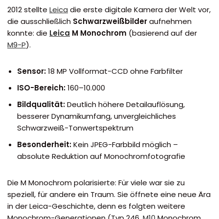
2012 stellte
Leica
die erste digitale Kamera der Welt vor,
die ausschließlich
Schwarzweißbilder
aufnehmen
konnte: die
Leica
M Monochrom
(basierend auf der
M9-P
).
Sensor:
18 MP Vollformat-CCD ohne Farbfilter
ISO-Bereich:
160–10.000
Bildqualität:
Deutlich höhere Detailauflösung,
besserer Dynamikumfang, unvergleichliches
Schwarzweiß-Tonwertspektrum
Besonderheit:
Kein JPEG-Farbbild möglich –
absolute Reduktion auf Monochromfotografie
Die M Monochrom polarisierte: Für viele war sie zu
speziell, für andere ein Traum. Sie öffnete eine neue Ära
in der Leica-Geschichte, denn es folgten weitere
Monochrom-Generationen (Typ 246,
M10
Monochrom,