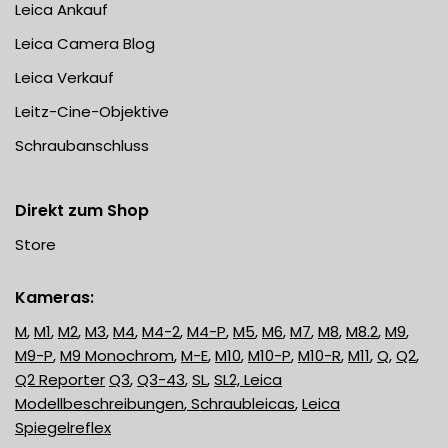
Leica Ankauf
Leica Camera Blog
Leica Verkauf
Leitz-Cine-Objektive
Schraubanschluss
Direkt zum Shop
Store
Kameras:
M
,
M1
,
M2
,
M3
,
M4
,
M4-2
,
M4-P
,
M5
,
M6
,
M7
,
M8
,
M8.2
,
M9
,
M9-P
,
M9 Monochrom
,
M-E
,
M10
,
M10-P
,
M10-R
,
M11
,
Q
,
Q2
,
Q2 Reporter
Q3
,
Q3-43
,
SL
,
SL2,
Leica
Modellbeschreibungen
,
Schraubleicas
,
Leica
Spiegelreflex