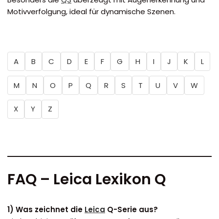
Motivverfolgung, ideal für dynamische Szenen.
A
B
C
D
E
F
G
H
I
J
K
L
M
N
O
P
Q
R
S
T
U
V
W
X
Y
Z
FAQ – Leica Lexikon Q
1) Was zeichnet die
Leica
Q-Serie aus?