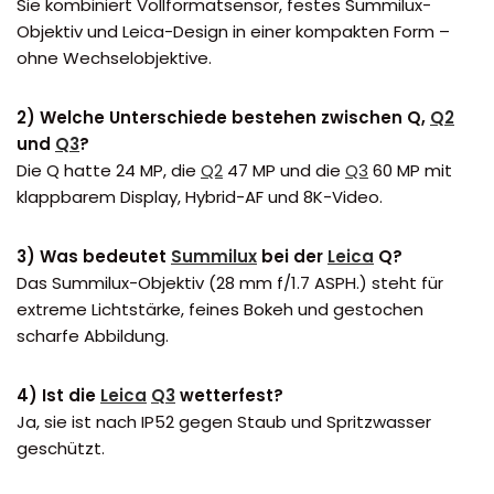
Sie kombiniert Vollformatsensor, festes Summilux-
Objektiv und Leica-Design in einer kompakten Form –
ohne Wechselobjektive.
2) Welche Unterschiede bestehen zwischen Q,
Q2
und
Q3
?
Die Q hatte 24 MP, die
Q2
47 MP und die
Q3
60 MP mit
klappbarem Display, Hybrid-AF und 8K-Video.
3) Was bedeutet
Summilux
bei der
Leica
Q?
Das Summilux-Objektiv (28 mm f/1.7 ASPH.) steht für
extreme Lichtstärke, feines Bokeh und gestochen
scharfe Abbildung.
4) Ist die
Leica
Q3
wetterfest?
Ja, sie ist nach IP52 gegen Staub und Spritzwasser
geschützt.