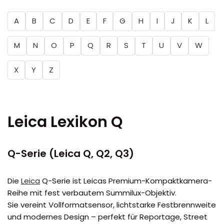
A
B
C
D
E
F
G
H
I
J
K
L
M
N
O
P
Q
R
S
T
U
V
W
X
Y
Z
Leica Lexikon Q
Q-Serie (Leica Q, Q2, Q3)
Die
Leica
Q-Serie ist Leicas Premium-Kompaktkamera-
Reihe mit fest verbautem Summilux-Objektiv.
Sie vereint Vollformatsensor, lichtstarke Festbrennweite
und modernes Design – perfekt für Reportage, Street