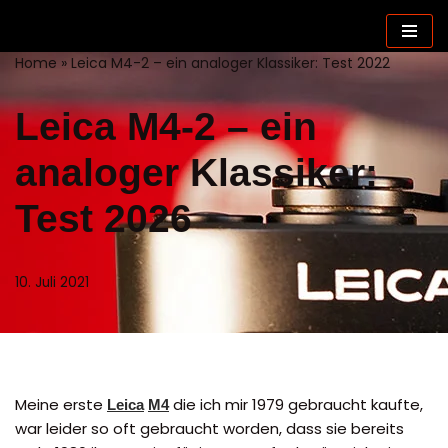
Zum
Home
»
Leica M4-2 – ein analoger Klassiker: Test 2022
Inhalt
springen
Leica M4-2 – ein
analoger Klassiker:
Test 2026
10. Juli 2021
Meine erste
die ich mir 1979 gebraucht kaufte,
Leica
M4
war leider so oft gebraucht worden, dass sie bereits