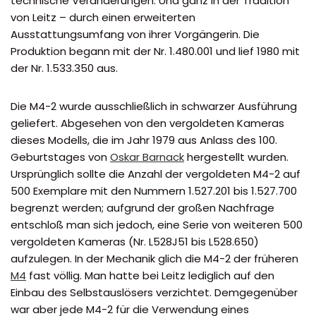
technische Veränderungen. Und ganz in der Tradition
von Leitz – durch einen erweiterten
Ausstattungsumfang von ihrer Vorgängerin. Die
Produktion begann mit der Nr. 1.480.001 und lief 1980 mit
der Nr. 1.533.350 aus.
Die M4-2 wurde ausschließlich in schwarzer Ausführung
geliefert. Abgesehen von den vergoldeten Kameras
dieses Modells, die im Jahr 1979 aus Anlass des 100.
Geburtstages von
Oskar Barnack
hergestellt wurden.
Ursprünglich sollte die Anzahl der vergoldeten M4-2 auf
500 Exemplare mit den Nummern 1.527.201 bis 1.527.700
begrenzt werden; aufgrund der großen Nachfrage
entschloß man sich jedoch, eine Serie von weiteren 500
vergoldeten Kameras (Nr. L528J51 bis L528.650)
aufzulegen. In der Mechanik glich die M4-2 der früheren
M4
fast völlig. Man hatte bei Leitz lediglich auf den
Einbau des Selbstauslösers verzichtet. Demgegenüber
war aber jede M4-2 für die Verwendung eines