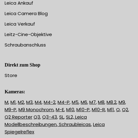
Leica Ankauf
Leica Camera Blog
Leica Verkauf
Leitz-Cine-Objektive
Schraubanschluss
Direkt zum Shop
Store
Kameras:
M
,
M1
,
M2
,
M3
,
M4
,
M4-2
,
M4-P
,
M5
,
M6
,
M7
,
M8
,
M8.2
,
M9
,
M9-P
,
M9 Monochrom
,
M-E
,
M10
,
M10-P
,
M10-R
,
M11
,
Q
,
Q2
,
Q2 Reporter
Q3
,
Q3-43
,
SL
,
SL2,
Leica
Modellbeschreibungen
,
Schraubleicas
,
Leica
Spiegelreflex