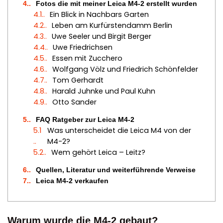
4.
Fotos die mit meiner Leica M4-2 erstellt wurden
4.1.
Ein Blick in Nachbars Garten
4.2.
Leben am Kurfürstendamm Berlin
4.3.
Uwe Seeler und Birgit Berger
4.4.
Uwe Friedrichsen
4.5.
Essen mit Zucchero
4.6.
Wolfgang Völz und Friedrich Schönfelder
4.7.
Tom Gerhardt
4.8.
Harald Juhnke und Paul Kuhn
4.9.
Otto Sander
5.
FAQ Ratgeber zur Leica M4-2
5.1
Was unterscheidet die Leica M4 von der
.
M4-2?
5.2.
Wem gehört Leica – Leitz?
6.
Quellen, Literatur und weiterführende Verweise
7.
Leica M4-2 verkaufen
Warum wurde die M4-2 gebaut?