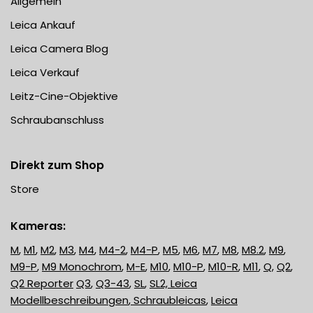
Allgemein
Leica Ankauf
Leica Camera Blog
Leica Verkauf
Leitz-Cine-Objektive
Schraubanschluss
Direkt zum Shop
Store
Kameras:
M
,
M1
,
M2
,
M3
,
M4
,
M4-2
,
M4-P
,
M5
,
M6
,
M7
,
M8
,
M8.2
,
M9
,
M9-P
,
M9 Monochrom
,
M-E
,
M10
,
M10-P
,
M10-R
,
M11
,
Q
,
Q2
,
Q2 Reporter
Q3
,
Q3-43
,
SL
,
SL2,
Leica
Modellbeschreibungen
,
Schraubleicas
,
Leica