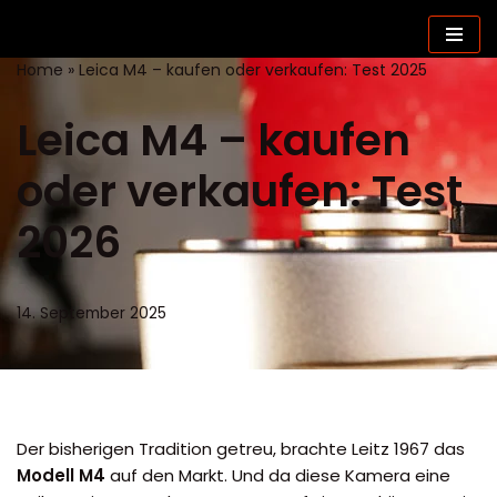
Zum
Home
»
Leica M4 – kaufen oder verkaufen: Test 2025
Inhalt
springen
Leica M4 – kaufen
oder verkaufen: Test
2026
14. September 2025
Der bisherigen Tradition getreu, brachte Leitz 1967 das
Modell M4
auf den Markt. Und da diese Kamera eine