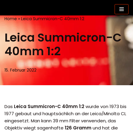
Zum
Home
»
Leica Summicron-C 40mm 1:2
Inhalt
springen
Leica Summicron-C
40mm 1:2
15. Februar 2022
Das
Leica Summicron-C 40mm 1:2
wurde von 1973 bis
1977 gebaut und hauptsächlich an der Leica/Minolta CL
eingesetzt. Man kann 39 mm Filter verwenden, das
Objektiv wiegt sagenhafte
126 Gramm
und hat die