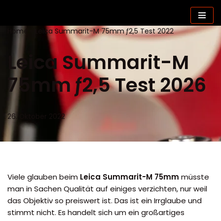
Zum
Home
»
Leica Summarit-M 75mm ƒ2,5 Test 2022
Inhalt
springen
Leica Summarit-M
75mm ƒ2,5 Test 2026
26. Oktober 2022
Viele glauben beim
Leica Summarit-M 75mm
müsste
man in Sachen Qualität auf einiges verzichten, nur weil
das Objektiv so preiswert ist. Das ist ein Irrglaube und
stimmt nicht. Es handelt sich um ein großartiges