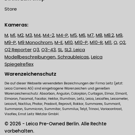
Store
Kameras:
M
,
M1
,
M2
,
M3
,
M4
,
M4-2
,
M4-P
,
M5
,
M6
,
M7
,
M8
,
M8.2
,
M9
,
M9-P
,
M9 Monochrom
,
M-E
,
M10
,
M10-P
,
M10-R
,
M11
,
Q
,
Q2
,
Q2 Reporter
Q3
,
Q3-43
,
SL
,
SL2,
Leica
Modellbeschreibungen
,
Schraubleicas
,
Leica
Spiegelreflex
Warenzeichenschutz
Die auf dieser Webseite verwendeten Bezeichnungen der Firma Leitz (jetzt:
Leica Camera AG) sind eingetragene Warenzeichen und genießen
Warenzeichenschutz: Absorban, Angulon, Colorplan, Curtagon, Elmar, Elmarit,
Elmaron, Focomat, Focotar, Hektor, Illumitran, Leitz, Leica, Leicaflex, Leicameter,
Leicavit, Noctilux, Photar, Pradovit, Reprovit, Rokkor, Summarex, Summarit,
Summaron, Summicron, Summitar, Summilux, Telyt, Trinovi, Variocontrast,
Visoflex, Ernst Leitz Wetzlar GmbH.
© 2026 - Leica Pre-Owned Berlin. Alle Rechte
vorbehalten.