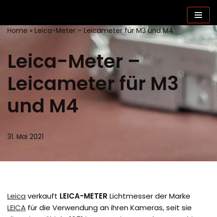
Zum
Home
»
Leica-Meter – Leicameter für M3 und M4
Inhalt
springen
Leica-Meter –
Leicameter für M3
und M4
31. Mai 2021
Leica
verkauft
LEICA-METER
Lichtmesser der Marke
LEICA
für die Verwendung an ihren Kameras, seit sie