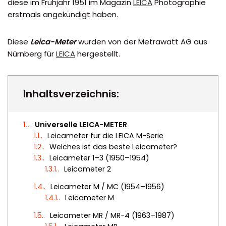
diese im Frühjahr 1951 im Magazin
LEICA
Photographie
erstmals angekündigt haben.
Diese
Leica-Meter
wurden von der Metrawatt AG aus
Nürnberg für
LEICA
hergestellt.
Inhaltsverzeichnis:
1.
Universelle LEICA-METER
1.1.
Leicameter für die LEICA M-Serie
1.2.
Welches ist das beste Leicameter?
1.3.
Leicameter 1–3 (1950–1954)
1.3.1.
Leicameter 2
1.4.
Leicameter M / MC (1954–1956)
1.4.1.
Leicameter M
1.5.
Leicameter MR / MR-4 (1963–1987)