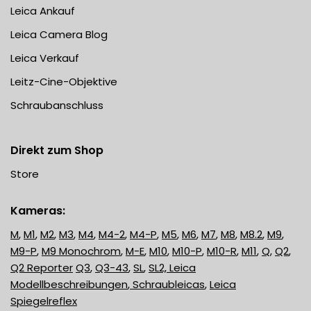
Leica Ankauf
Leica Camera Blog
Leica Verkauf
Leitz-Cine-Objektive
Schraubanschluss
Direkt zum Shop
Store
Kameras:
M
,
M1
,
M2
,
M3
,
M4
,
M4-2
,
M4-P
,
M5
,
M6
,
M7
,
M8
,
M8.2
,
M9
,
M9-P
,
M9 Monochrom
,
M-E
,
M10
,
M10-P
,
M10-R
,
M11
,
Q
,
Q2
,
Q2 Reporter
Q3
,
Q3-43
,
SL
,
SL2,
Leica
Modellbeschreibungen
,
Schraubleicas
,
Leica
Spiegelreflex