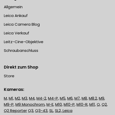
Allgemein
Leica Ankauf
Leica Camera Blog
Leica Verkauf
Leitz-Cine-Objektive
Schraubanschluss
Direkt zum Shop
Store
Kameras:
M
,
M1
,
M2
,
M3
,
M4
,
M4-2
,
M4-P
,
M5
,
M6
,
M7
,
M8
,
M8.2
,
M9
,
M9-P
,
M9 Monochrom
,
M-E
,
M10
,
M10-P
,
M10-R
,
M11
,
Q
,
Q2
,
Q2 Reporter
Q3
,
Q3-43
,
SL
,
SL2,
Leica