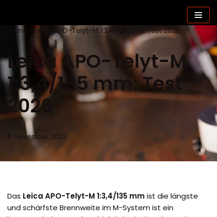
Zum
Home
»
Leica APO-Telyt-M 1:3,4/135 mm: Test 2022
Inhalt
springen
Leica APO-Telyt-M
1:3,4/135 mm: Test
2026
11. November 2022
Das
Leica APO-Telyt-M 1:3,4/135 mm
ist die längste
und schärfste Brennweite im M-System ist ein