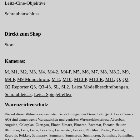
Leitz-Cine-Objektive
Schraubanschluss
Direkt zum Shop
Store
Kameras:
M
,
M1
,
M2
,
M3
,
M4
,
M4-2
,
M4-P
,
M5
,
M6
,
M7
,
M8
,
M8.2
,
M9
,
M9-P
,
M9 Monochrom
,
M-E
,
M10
,
M10-P
,
M10-R
,
M11
,
Q
,
Q2
,
Q2 Reporter
Q3
,
Q3-43
,
SL
,
SL2,
Leica Modellbeschreibungen
,
Schraubleicas
,
Leica Spiegelreflex
Warenzeichenschutz
Die auf dieser Webseite verwendeten Bezeichnungen der Firma Leitz (jetzt: Leica Camera
AG) sind eingetragene Warenzeichen und genießen Warenzeichenschutz: Absorban,
Angulon, Colorplan, Curtagon, Elmar, Elmarit, Elmaron, Focomat, Focotar, Hektor,
Illumitran, Leitz, Leica, Leicaflex, Leicameter, Leicavit, Noctilux, Photar, Pradovit,
Reprovit, Rokkor, Summarex, Summarit, Summaron, Summicron, Summitar, Summilux,