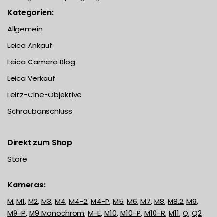
Kategorien:
Allgemein
Leica Ankauf
Leica Camera Blog
Leica Verkauf
Leitz-Cine-Objektive
Schraubanschluss
Direkt zum Shop
Store
Kameras:
M
,
M1
,
M2
,
M3
,
M4
,
M4-2
,
M4-P
,
M5
,
M6
,
M7
,
M8
,
M8.2
,
M9
,
M9-P
,
M9 Monochrom
,
M-E
,
M10
,
M10-P
,
M10-R
,
M11
,
Q
,
Q2
,